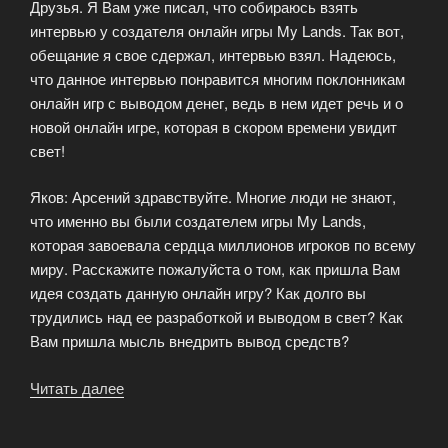
Друзья. Я Вам уже писал, что собираюсь взять
с
интервью у создателя онлайн игры My Lands. Так вот,
выводом
обещание я свое сдержал, интервью взял. Надеюсь,
денег»
что данное интервью понравится многим поклонникам
онлайн игр с выводом денег, ведь в нем идет речь и о
новой онлайн игре, которая в скором времени увидит
свет!
Яков: Арсений здравствуйте. Многие люди не знают,
что именно вы были создателем игры My Lands,
которая завоевала сердца миллионов игроков по всему
миру. Расскажите пожалуйста о том, как пришла Вам
идея создать данную онлайн игру? Как долго вы
трудились над ее разработкой и выводом в свет? Как
Вам пришла мысль внедрить вывод средств?
Читать далее
«Интервью
с
Арсением