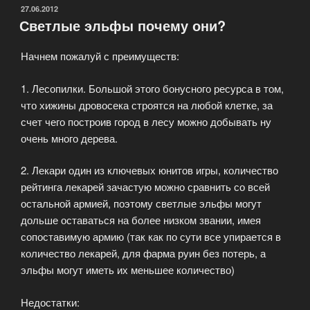
Назаренко
ОПУБЛИКОВАНО
27.06.2012
Светлые эльфы почему они?
—
создателем
Начнем пожалуй с преимуществ:
онлайн
игры
1. Лесопилки. Большой этого бонусного ресурса в том,
My
что хижины дровосека строятся на любой клетке, за
Lands»
счет чего построив город в лесу можно добывать ну
очень много дерева.
2. Лекари один из ключевых юнитов игры, количество
рейтинга лекарей зачастую можно сравнить со всей
остальной армией, поэтому светлые эльфы могут
дольше оставаться на более низком звании, имея
сопоставимую армию (так как по сути все упирается в
количество лекарей, для фарма руин без потерь, а
эльфы могут иметь их меньшее количество)
Недостатки: