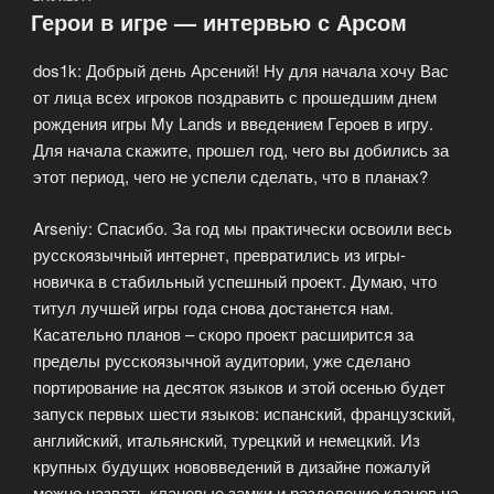
Герои в игре — интервью с Арсом
для
смелых»
dos1k: Добрый день Арсений! Ну для начала хочу Вас
от лица всех игроков поздравить с прошедшим днем
рождения игры My Lands и введением Героев в игру.
Для начала скажите, прошел год, чего вы добились за
этот период, чего не успели сделать, что в планах?
Arseniy: Спасибо. За год мы практически освоили весь
русскоязычный интернет, превратились из игры-
новичка в стабильный успешный проект. Думаю, что
титул лучшей игры года снова достанется нам.
Касательно планов – скоро проект расширится за
пределы русскоязычной аудитории, уже сделано
портирование на десяток языков и этой осенью будет
запуск первых шести языков: испанский, французский,
английский, итальянский, турецкий и немецкий. Из
крупных будущих нововведений в дизайне пожалуй
можно назвать клановые замки и разделение кланов на