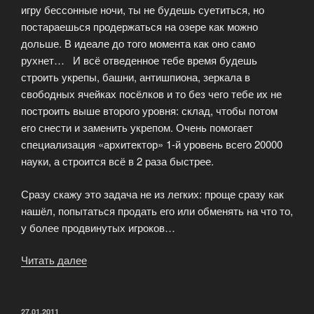
игру бессонные ночи, ты не будешь суетиться, но
постараешься продержаться на озере как можно
дольше. В идеале до того момента как оно само
рухнет… И всё отведенное тебе время будешь
строить укрепы, башни, антишпиона, зеркала в
свободных ячейках посёлков и то без чего тебе их не
построить выше второго уровня: склад, чтобы потом
его снести и заменить укрепом. Очень помогает
специализация «архитектор» 1-й уровень всего 20000
науки, а строится всё в 2 раза быстрее.
Сразу скажу это задача не из легких: проще сразу как
нашёл, попытаться продать его или обменять на что то,
у более продвинутых игроков…
Читать далее
«Захват
нейтрального
Соленого
озера
ОПУБЛИКОВАНО
27.01.2011