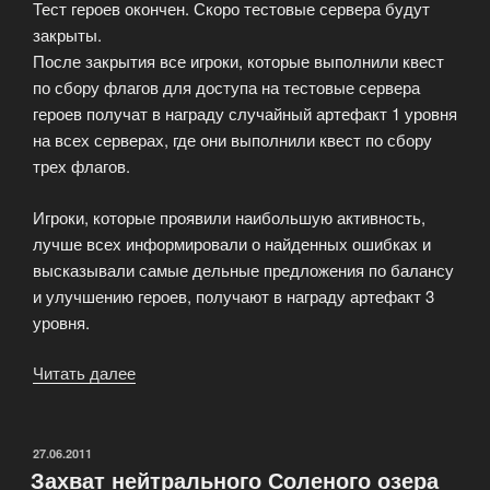
Тест героев окончен. Скоро тестовые сервера будут
закрыты.
После закрытия все игроки, которые выполнили квест
по сбору флагов для доступа на тестовые сервера
героев получат в награду случайный артефакт 1 уровня
на всех серверах, где они выполнили квест по сбору
трех флагов.
Игроки, которые проявили наибольшую активность,
лучше всех информировали о найденных ошибках и
высказывали самые дельные предложения по балансу
и улучшению героев, получают в награду артефакт 3
уровня.
Читать далее
«Награды
за
участие
в
ОПУБЛИКОВАНО
27.06.2011
Захват нейтрального Соленого озера
тестировании