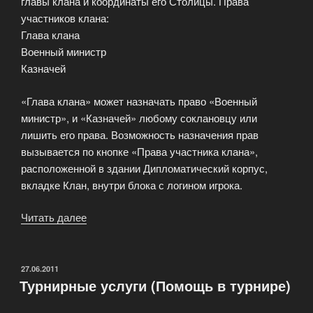
главы клана и координаты его Столицы. Права
игры»
участников клана:
Глава клана
Военный министр
Казначей
«Глава клана» может назначать право «Военный
министр», и «Казначей» любому соклановцу или
лишить его права. Возможность назначения прав
вызывается по кнопке «Права участника клана»,
расположенной в здании Дипломатический корпус,
вкладке Клан, внутри блока с логином игрока.
Читать далее
«Как
узнать,
кто
глава
ОПУБЛИКОВАНО
27.06.2011
Турнирные услуги (Помощь в турнире)
клана?»