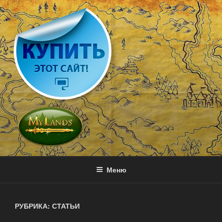
Перейти
к
содержимому
MY LANDS
Игра с выводом денег — онлайн стратегия
Меню
РУБРИКА: СТАТЬИ