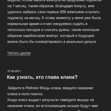
на 1 месяц. таким образом, благодаря бонусу, мне
удалось набрать свои первые 650 жемчужин и купить
подписку на месяц. К этому моменту у меня уже была
нормальная армия и я мог ежедневно ходить в
несколько походов и сносить руины, таким нехитрым
образом зарабатывая жемчуг, который в будущем
можно было бы конвертировать в реальные деньги.
Читать далее
«My
Lands
стратегическая
онлайн
ОПУБЛИКОВАНО
27.06.2011
Как узнать, кто глава клана?
игра
с
Зайдите в Рейтинг Мощь клана, введите название
выводом
клана в поле поиска.
реальных
Когда поиск выдаст результат наведите мышку на
денег
название клана, во всплывающем окошке будут имя
из