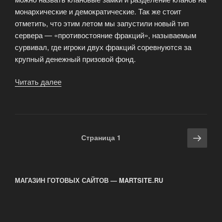
монархические и демократические. Так же стоит
отметить, что этим летом мы запустили новый тип
сервера — «противостояние фракций», называемым
сурвивал, где игроки двух фракций соревнуются за
крупный денежный призовой фонд.
Читать далее
«Герои
в
игре
—
интервью
Навигация
Сле
Страница
1
с
по
стра
Арсом»
записям
МАГАЗИН ГОТОВЫХ САЙТОВ — MARTSITE.RU