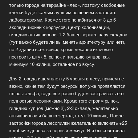
только города на террайне «лес», поэтому свободные
клетки будет самым лучшим решением застроить
лабораториями. Кроме этого понабиться от 3 до 6
экспедиционных корпусов, центр колонизации,
гильдию антишпионов, 1-2 башен зеркал, пару складов
(тут важно будете ли вы менять архитектуру или нет),
по 2 здания всех войск, кроме лекарей их можно
построить штук 5, рынок и гильдию купцов, как
минимум 10 жилищ, остальное по вкусу.
Для 2 города ищем клетку 5 уровня в лесу, причем не
важно, какие там будут ресурсы вот уже проявляются
плюсы эльфа, ведь все равно будем застраивать его
полностью лесопилками. Кроме того строим рынок,
гильдию купцов (можно 2), 2-3 склада, желательно
антишпионов и башню зеркал, штук 10 жилищ. После
застройки города лесопилки желательно включать +25
к добыче дерева за черный жемчуг. И я бы советовал
строить 2-3 гильдий наемников в таких городах, их