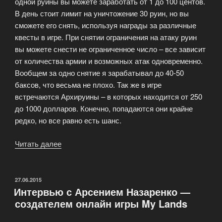
одной руины вы можете заработать от 1 до 100 центов.
В день стоит лимит на уничтожение 30 руин, но вы
сможете его снять, используя награды за различные
квесты в игре. При снятии ограничения на атаку руин
вы можете снести не ограниченное число – все зависит
от количества армии и возможных атак одновременно.
Вообщем за одно снятие я зарабатывал до 40-50
баксов, что весьма не плохо. Так же в игре
встречаются Архируины – в которых находится от 250
до 1000 долларов. Конечно, попадаются они крайне
редко, но все равно есть шанс.
Читать далее
«My
Lands
–
первая
ОПУБЛИКОВАНО
27.06.2015
Интервью с Арсением Назаренко —
боевая
создателем онлайн игры My Lands
онлайн
стратегия