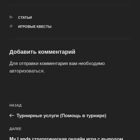
РУБРИКИ
СТАТЬИ
МЕТКИ
ИГРОВЫЕ КВЕСТЫ
Добавить комментарий
Для отправки комментария вам необходимо
авторизоваться
.
Навигация
Предыдущая
НАЗАД
по
запись:
записям
Турнирные услуги (Помощь в турнире)
Следующая
ДАЛЕЕ
запись
My Lands стратегическая онлайн игра с выводом