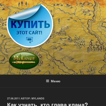
Перейти
к
содержимому
MY LANDS
Игра с выводом денег — онлайн стратегия
Меню
ОПУБЛИКОВАНО
27.06.2011
АВТОР:
MYLANDS
Как узнать, кто глава клана?