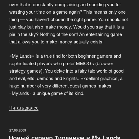
over that is constantly complaining and scolding you for
«Сюзерен».»
wasting your time on a game again? This means only one
thing — you haven’t chosen the right game. You should not
just play but also make money. Would you say that it is a
pie in the sky? Nothing of the sort! An entertaining game
that allows you to make money actually exists!
«My Lands» is a true find for both beginner gamers and
sophisticated players who prefer MMOGs (browser
strategy games). You delve into a fairy tale world of good
and evil, elfs, demons and knights. Excellent graphics, a
huge number of very different quest games makes
«Mylands» a unique game of its kind.
Читать далее
«My
Lands
online
MMO
ОПУБЛИКОВАНО
27.06.2009
Новый сервер Тираниум в My Lands
strategy