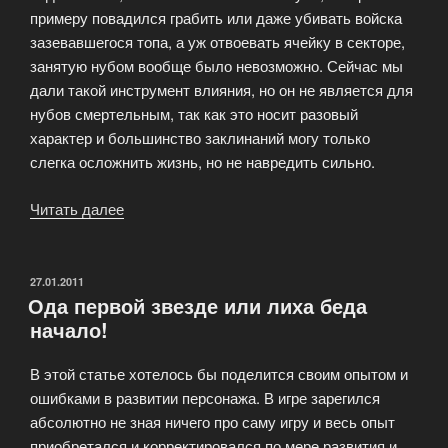
примеру повадился грабить или даже убивать войска
зазевавшегося топа, а уж отвоевать ячейку в секторе,
занятую нубом вообще было невозможно. Сейчас мы
дали такой инструмент влияния, но он не является для
нубов смертельным, так как это носит разовый
характер и большинство заклинаний могу только
слегка осложнить жизнь, но не навредить сильно.
Читать далее
«Интервью
с
Арсением
№4
ОПУБЛИКОВАНО
27.01.2011
Ода первой звезде или лиха беда
—
начало!
наше
будущее»
В этой статье хотелось бы поделится своим опытом и
ошибками в развитии персонажа. В игре зарегился
абсолютно не зная ничего про саму игру и весь опыт
приобретался и корректировался по мере развития и