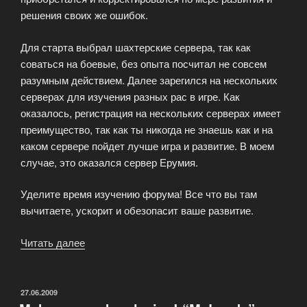
решения своих же ошибок.
Для старта выбрал шахтерские сервера, так как
соваться на боевые, без опыта посчитал не совсем
разумным действием. Далее зарегился на нескольких
серверах для изучения разных рас в игре. Как
оказалось, регистрация на нескольких серверах имеет
преимущество, так как ты никогда не знаешь как и на
каком сервере пойдет лучше игра и развитие. В моем
случае, это оказался сервер Ерумия.
Уделите время изучению форума! Все что вы там
вычитаете, ускорит и обезопасит ваше развитие.
Читать далее
«Ода
первой
звезде
или
ОПУБЛИКОВАНО
27.06.2009