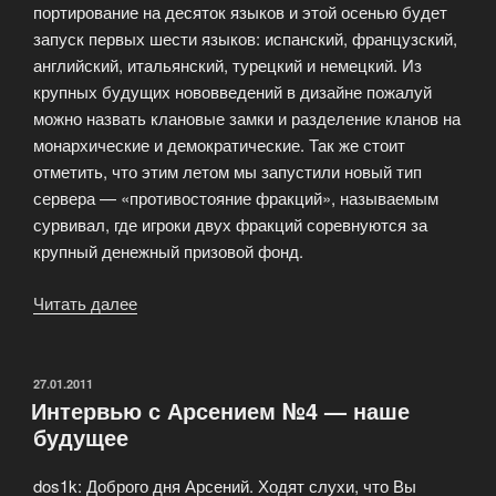
портирование на десяток языков и этой осенью будет
запуск первых шести языков: испанский, французский,
английский, итальянский, турецкий и немецкий. Из
крупных будущих нововведений в дизайне пожалуй
можно назвать клановые замки и разделение кланов на
монархические и демократические. Так же стоит
отметить, что этим летом мы запустили новый тип
сервера — «противостояние фракций», называемым
сурвивал, где игроки двух фракций соревнуются за
крупный денежный призовой фонд.
Читать далее
«Герои
в
игре
—
ОПУБЛИКОВАНО
27.01.2011
Интервью с Арсением №4 — наше
интервью
будущее
с
Арсом»
dos1k: Доброго дня Арсений. Ходят слухи, что Вы