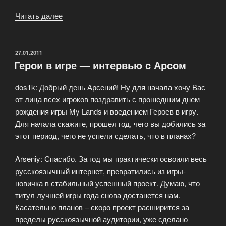
Читать далее
«Захват
нейтрального
Соленого
озера
ОПУБЛИКОВАНО
27.01.2011
Герои в игре — интервью с Арсом
для
смелых»
dos1k: Добрый день Арсений! Ну для начала хочу Вас
от лица всех игроков поздравить с прошедшим днем
рождения игры My Lands и введением Героев в игру.
Для начала скажите, прошел год, чего вы добились за
этот период, чего не успели сделать, что в планах?
Arseniy: Спасибо. За год мы практически освоили весь
русскоязычный интернет, превратились из игры-
новичка в стабильный успешный проект. Думаю, что
титул лучшей игры года снова достанется нам.
Касательно планов – скоро проект расширится за
пределы русскоязычной аудитории, уже сделано