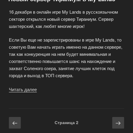
game»
16 декабря в онлайн игре My Lands в русскоязычном
секторе открылся новый сервер Тираниум. Сервер
шахтерский, как любят многие игрок!
Если Вы еще не зарегистрированы в игре My Lands, то
советую Вам начать играть именно на данном сервере,
так как конкуренция на нем будет минимальная и
соответственно повышается шанс на нахождение и
захват Соленого озера, занятие лучших клеток под
города и выход в ТОП сервера.
Читать далее
«Новый
сервер
Тираниум
в
My
Навигация
Предыдущая
Сле
Страница
2
Lands»
по
страница
стра