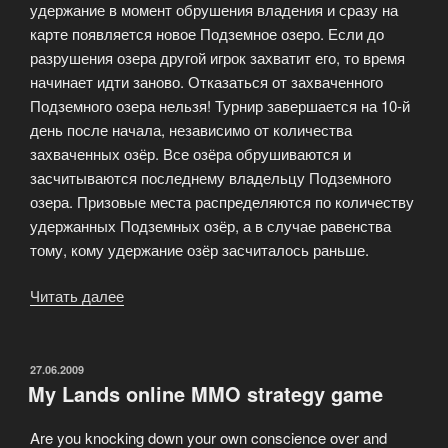
удержание в момент обрушения владения и сразу на
карте появляется новое Подземное озеро. Если до
разрушения озера другой игрок захватит его, то время
начинает идти заново. Отказаться от захваченного
Подземного озера нельзя! Турнир завершается на 10-й
день после начала, независимо от количества
захваченных озёр. Все озёра обрушиваются и
засчитываются последнему владельцу Подземного
озера. Призовые места распределяются по количеству
удержанных Подземных озёр, а в случае равенства
тому, кому удержание озёр засчиталось раньше.
Читать далее
«Участниками
соревнований
могут
стать
ОПУБЛИКОВАНО
27.06.2009
My Lands online MMO strategy game
игроки
со
Are you knocking down your own conscience over and
званием