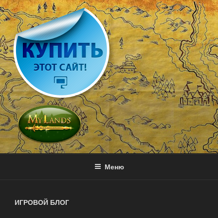
Перейти
к
содержимому
MY LANDS
Игра с выводом денег — онлайн стратегия
Меню
ИГРОВОЙ БЛОГ