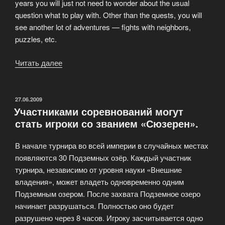
years you will just not need to wonder about the usual
question what to play with. Other than the quests, you will
see another lot of adventures — fights with neighbors,
puzzles, etc.
Читать далее
«A
trip
into
“My
ОПУБЛИКОВАНО
27.06.2009
Участниками соревнований могут
Lands”
стать игроки со званием «Сюзерен».
game»
В начале турнира во всей империи в случайных местах
появляются 30 Подземных озёр. Каждый участник
турнира, независимо от уровня науки «Внешние
владения», может владеть одновременно одним
Подземным озером. После захвата Подземное озеро
начинает разрушаться. Полностью оно будет
разрушено через 8 часов. Игроку засчитывается одно