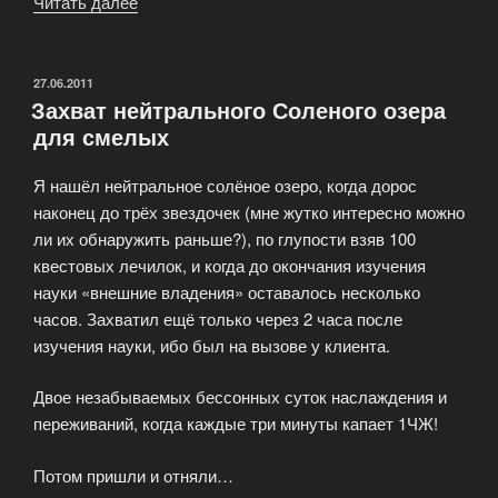
Читать далее
«Награды
за
участие
в
ОПУБЛИКОВАНО
27.06.2011
Захват нейтрального Соленого озера
тестировании
для смелых
героев!»
Я нашёл нейтральное солёное озеро, когда дорос
наконец до трёх звездочек (мне жутко интересно можно
ли их обнаружить раньше?), по глупости взяв 100
квестовых лечилок, и когда до окончания изучения
науки «внешние владения» оставалось несколько
часов. Захватил ещё только через 2 часа после
изучения науки, ибо был на вызове у клиента.
Двое незабываемых бессонных суток наслаждения и
переживаний, когда каждые три минуты капает 1ЧЖ!
Потом пришли и отняли…