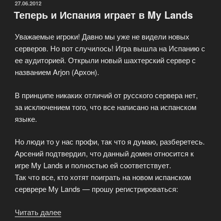
ОПУБЛИКОВАНО
27.06.2012
Теперь и Испания играет в My Lands
Уважаемые игроки! Давно мы уже не видели новых
серверов. Но вот случилось! Игра вышла на Испанию с
ее аудиторией. Открыли новый шахтерский сервер с
названием Arjon (Архон).
В принципе никаких отличий от русского сервера нет,
за исключением того, что все написано на испанском
языке.
Но люди то у нас профи, так что я думаю, разберетесь.
Арсений подтвердил, что данный домен относится к
игре My Lands и полностью ей соответствует.
Так что все, кто хотят поиграть на новом испанском
серврере My Lands — прошу регистрироваться:
Читать далее
«Теперь