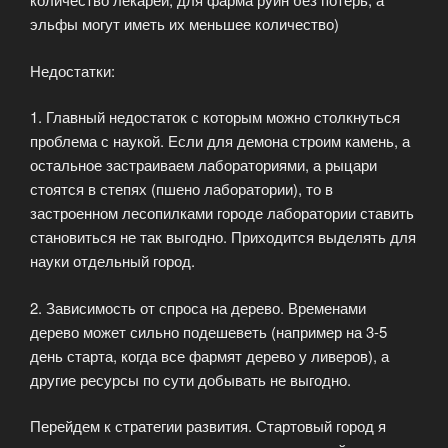
эльфы могут иметь их меньшее количество)
Недостатки:
1. Главный недостаток с которым можно столкнуться
проблема с наукой. Если для демона строим камень, а
остальное застраиваем лабораториями, а рыцари
стоятся в степях (пшено лаборатории), то в
застроенном лесопилками городе лаборатории ставить
становиться не так выгодно. Приходится выделять для
науки отдельный город.
2. Зависимость от спроса на дерево. Временами
дерево может сильно подешеветь (например на 3-5
день старта, когда все фармят дерево у ливеров), а
другие ресурсы по сути добывать не выгодно.
Перейдем к стратегии развития. Стартовый город я