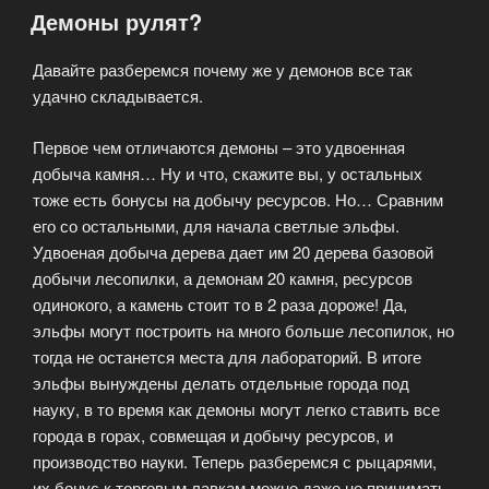
Демоны рулят?
Давайте разберемся почему же у демонов все так
удачно складывается.
Первое чем отличаются демоны – это удвоенная
добыча камня… Ну и что, скажите вы, у остальных
тоже есть бонусы на добычу ресурсов. Но… Сравним
его со остальными, для начала светлые эльфы.
Удвоеная добыча дерева дает им 20 дерева базовой
добычи лесопилки, а демонам 20 камня, ресурсов
одинокого, а камень стоит то в 2 раза дороже! Да,
эльфы могут построить на много больше лесопилок, но
тогда не останется места для лабораторий. В итоге
эльфы вынуждены делать отдельные города под
науку, в то время как демоны могут легко ставить все
города в горах, совмещая и добычу ресурсов, и
производство науки. Теперь разберемся с рыцарями,
их бонус к торговым лавкам можно даже не принимать