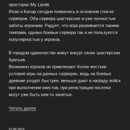
просторах My Lands.
выводом
Илао и Килар сегодня появились в основном списке
денег»
серверов. Оба сервера шахтерские и уже полностью
забиты игроками. Радует, что игра развивается такими
темпами, однако боевые сервера так и не пользуются
популярностью у игроков.
В городом одиночестве живут вокург своих шахтерских
братьев.
Возможно игроков не привлекают более жесткие
условия игры на данных серверах, ведь на боевых
древние уходят быстрее, меньше дают в награду войск
при выполнении квестов, при регистрации поселки
могут уже быть кем-то занятые.
Читать далее
«Новые
игровые
сервера
появляются
ОПУБЛИКОВАНО
27.06.2015