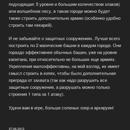
подходящая: 5 уровня и большим количеством злаков)
или волшебном лесу, в таком городе можно будет
также строить дополнительно армию (особенно удобно
строить там лекарей).
И не забывайте о защитных сооружениях. Лучше всего
построить по 2 магические башни в каждом городе. Они
гораздо эффективнее обычных башен, уже на уровне
капитана, при относительно не больших еще армиях.
Укрепления малоэффективны, на мой взгляд, их имеет
смысл строить в копях, чтобы было дополнительная
преграда от захвата (так как надо разрушить все
защитные сооружения, а разрушать можно только
строения 1 типа за 1 атаку).
Удачи вам в игре, больше соленых озер и архируин!
ОПУБЛИКОВАНО
27.06.2012