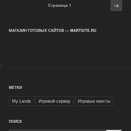
турнире)»
Навигация
Сле
Страница
1
по
стра
записям
МАГАЗИН ГОТОВЫХ САЙТОВ — MARTSITE.RU
.
МЕТКИ
My Lands
Игровой сервер
Игровые квесты
ПОИСК