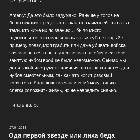
же просто баг?
Arseniy: Да это было задумано. Раньше у топов не
было никаких средств хоть как-то взаимодействовать с
теми, кто ниже их по званию… было много
недовольств, что нельзя «наказать» нуба, который к
примеру повадился грабить или даже убивать войска
зазевавшегося топа, а уж отвоевать ячейку в секторе,
занятую нубом вообще было невозможно. Сейчас мы
дали такой инструмент влияния, но он не является для
нубов смертельным, так как это носит разовый
характер и большинство заклинаний могу только
слегка осложнить жизнь, но не навредить сильно.
Читать далее
«Интервью
с
Арсением
№4
ОПУБЛИКОВАНО
27.01.2011
Ода первой звезде или лиха беда
—