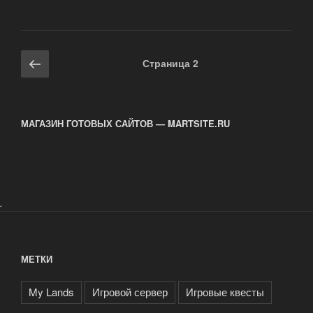
сервер
Тираниум
в
My
Навигация
Предыдущая
Страница
2
Lands»
по
страница
записям
МАГАЗИН ГОТОВЫХ САЙТОВ — MARTSITE.RU
.
МЕТКИ
My Lands
Игровой сервер
Игровые квесты