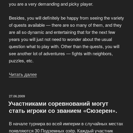
you are a very demanding and picky player.
Besides, you will definitely be happy from seeing the variety
of quests available — there are so many of them, and they
are all so dynamic and entertaining that for the next few
years you will just not need to wonder about the usual
question what to play with. Other than the quests, you will
see another lot of adventures — fights with neighbors,
puzzles, etc.
Читать далее
«A
trip
into
“My
ОПУБЛИКОВАНО
27.06.2009
Участниками соревнований могут
Lands”
стать игроки со званием «Сюзерен».
game»
В начале турнира во всей империи в случайных местах
появляются 30 Подземных озёр. Каждый участник