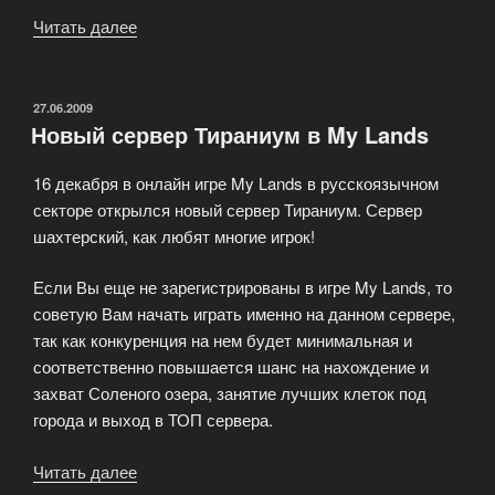
Читать далее
«My
Lands
online
MMO
ОПУБЛИКОВАНО
27.06.2009
Новый сервер Тираниум в My Lands
strategy
game»
16 декабря в онлайн игре My Lands в русскоязычном
секторе открылся новый сервер Тираниум. Сервер
шахтерский, как любят многие игрок!
Если Вы еще не зарегистрированы в игре My Lands, то
советую Вам начать играть именно на данном сервере,
так как конкуренция на нем будет минимальная и
соответственно повышается шанс на нахождение и
захват Соленого озера, занятие лучших клеток под
города и выход в ТОП сервера.
Читать далее
«Новый