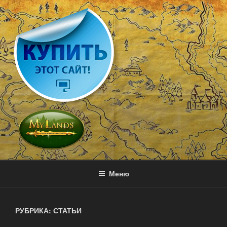
Перейти
к
содержимому
MY LANDS
Игра с выводом денег — онлайн стратегия
Меню
РУБРИКА: СТАТЬИ